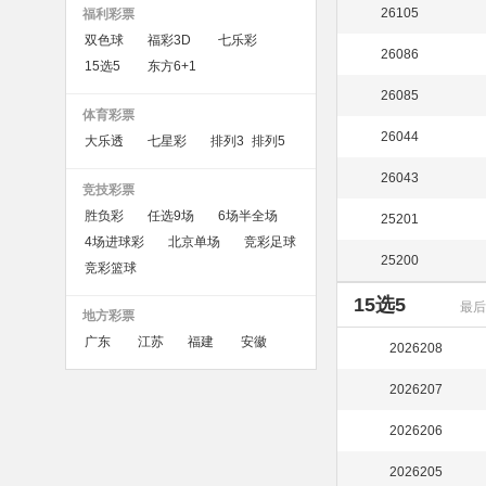
26105
福利彩票
双色球
福彩3D
七乐彩
26086
15选5
东方6+1
26085
体育彩票
26044
大乐透
七星彩
排列3
排列5
26043
竞技彩票
胜负彩
任选9场
6场半全场
25201
4场进球彩
北京单场
竞彩足球
25200
竞彩篮球
15选5
最后更
地方彩票
广东
江苏
福建
安徽
2026208
2026207
2026206
2026205