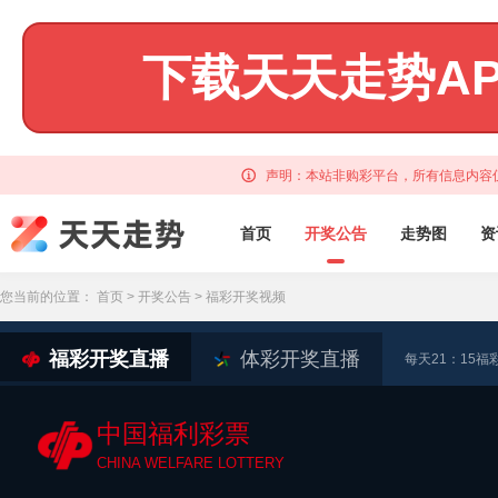
下载天天走势AP
声明：本站非购彩平台，所有信息内容
首页
开奖公告
走势图
资
您当前的位置：
首页
>
开奖公告
>
福彩开奖视频
福彩开奖直播
体彩开奖直播
每天21：15
中国福利彩票
CHINA WELFARE LOTTERY