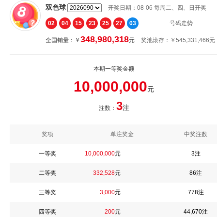
双色球
开奖日期：
08-06
每周二、四、日开奖
02
04
15
23
25
27
03
号码走势
348,980,318
全国销量：￥
元
奖池滚存：￥
545,331,466
元
本期一等奖金额
10,000,000
元
3
注
注数：
奖项
单注奖金
中奖注数
一等奖
10,000,000
元
3注
二等奖
332,528
元
86注
三等奖
3,000
元
778注
四等奖
200
元
44,670注